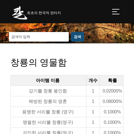
최초의 한국적 판타지
창룡의 영물함
아이템 이름
개수
확률
강기뿔 창룡 봉인함
1
0.02000%
해방된 창룡의 영혼
1
0.08000%
용맹한 서리뿔 창룡 (영구)
1
0.1000%
맹렬한 서리뿔 창룡(영구)
1
0.1000%
강인한 서리뿔 창룡(영구)
1
0.1000%