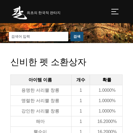
최초의 한국적 판타지
신비한 펫 소환상자
아이템 이름
개수
확률
용맹한 서리뿔 창룡
1
1.0000%
맹렬한 서리뿔 창룡
1
1.0000%
강인한 서리뿔 창룡
1
1.0000%
해마
1
16.2000%
뿔순이
1
16.2000%