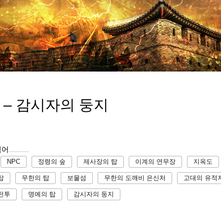
 – 감시자의 둥지
색어
NPC
정령의 숲
제사장의 탑
이계의 연무장
지옥도
탑
무한의 탑
보물섬
무한의 도깨비 은신처
고대의 유적
전투
명예의 탑
감시자의 둥지