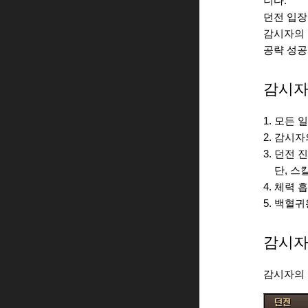
니다.
던전 입장
감시자의 
공략 성공
감시자
1. 모든
2. 감시
3. 던전
단, 스킬
4. 체력
5. 백혈
감시자
감시자의 