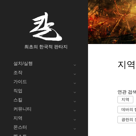
최초의 한국적 판타지
지역
설치/실행
조작
가이드
직업
연관 검
스킬
지역
커뮤니티
데바의 
지역
광란의 
몬스터