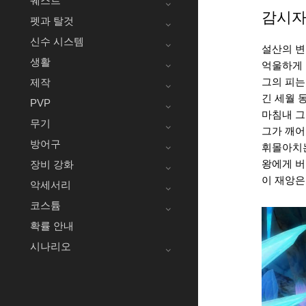
퀘스트
감시자
펫과 탈것
신수 시스템
설산의 변
생활
억울하게 
그의 피는
제작
긴 세월 
PVP
마침내 그
무기
그가 깨어
방어구
휘몰아치는
왕에게 버
장비 강화
이 재앙은
악세서리
코스튬
확률 안내
시나리오