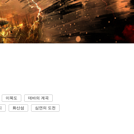
이목도
데바의 계곡
지
화산섬
심연의 도전