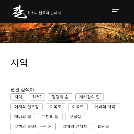
최초의 한국적 판타지
지역
연관 검색어
지역
NPC
정령의 숲
제사장의 탑
이계의 연무장
지옥도
이목도
데바의 계곡
데바의 탑
무한의 탑
보물섬
무한의 도깨비 은신처
고대의 유적지
화산섬