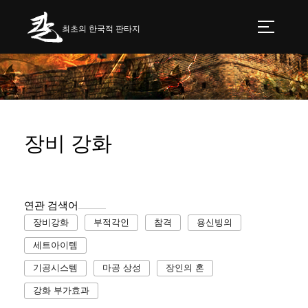
최초의 한국적 판타지
장비 강화
연관 검색어
장비강화
부적각인
참격
용신빙의
세트아이템
기공시스템
마공 상성
장인의 혼
강화 부가효과