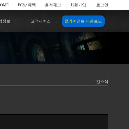
HOME
|
PC방 혜택
|
출석체크
|
회원가입
|
로그인
임정보
l
고객서비스
l
클라이언트 다운로드
칼소식